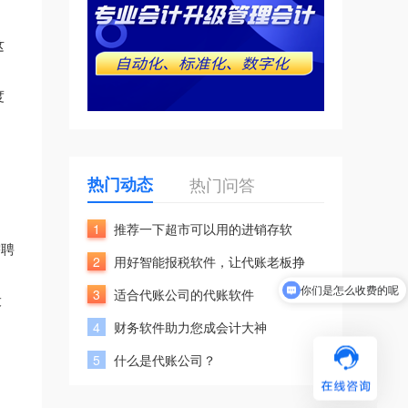
这
度
热门动态
热门问答
1
推荐一下超市可以用的进销存软
需聘
2
用好智能报税软件，让代账老板挣
你们是怎么收费的呢
3
适合代账公司的代账软件
设
现在有优惠活动吗
4
财务软件助力您成会计大神
5
什么是代账公司？