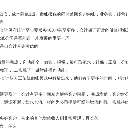
提高3倍，成本降低3成。做账报税的同时兼顾客户内账，业务账，经营
挣!
会计保守统计至少要服务100户甚至更多，会计保证正常的做账报税
代账公司是否能进一步发展的重要一环!
是自会计首先考虑的!
质保量的完成，它功能全，做账，报税，银行取流水，社保，工资，公
，.....实现了一键智能操作功能。
将会计从人工传统做账模式中解放出来，他们有了更多的时间 ，精力
通更及时，会计有更多时间精力解答客户问题， 完成增值，客户对
，源源不断，细水长流一样的为公司提供可观的增值利润。 实现持
务好客户，带来的其他增值收入则非常可观，且长久!
账套，任选