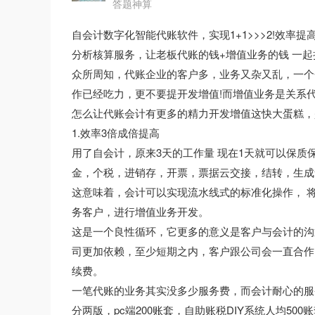
答题神算
自会计数字化智能代账软件，实现1+1>>>2!效率
分析核算服务，让老板代账的钱+增值业务的钱 一起
众所周知，代账企业的客户多，业务又杂又乱，一个
作已经吃力，更不要提开发增值!而增值业务是关系
怎么让代账会计有更多的精力开发增值这快大蛋糕，
1.效率3倍成倍提高
用了自会计，原来3天的工作量 现在1天就可以保
金，个税，进销存，开票，票据云交接，结转，生成凭证
这意味着，会计可以实现流水线式的标准化操作， 
务客户，进行增值业务开发。
这是一个良性循环，它更多的意义是客户与会计的沟
司更加依赖，至少短期之内，客户跟公司会一直合作
续费。
一笔代账的业务其实没多少服务费，而会计耐心的服
分两版，pc端200账套，自助账税DIY系统人均500