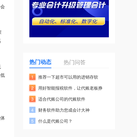
自会
深
高
热门动态
热门问答
无
降低
1
推荐一下超市可以用的进销存软
2
用好智能报税软件，让代账老板挣
3
适合代账公司的代账软件
4
财务软件助力您成会计大神
理体
5
什么是代账公司？