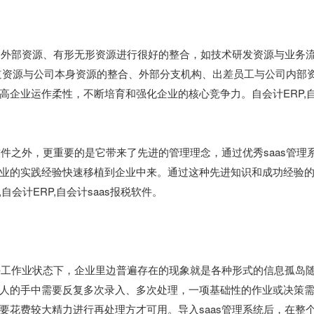
种内外部资源、有形无形资源进行很好的整合，如技术研发资源与业务
道资源与公司本身资源的整合、外部分支机构、出差员工与公司内部
高企业运作柔性，不断培育和强化企业的核心竞争力。自会计ERP,
软件之外，更重要的是它带来了先进的管理理念，通过优秀saas管理
业的实践经验快速移植到企业中来。通过这种先进知识和成功经验
会计ERP,自会计saas报税软件。
半手工作业状态下，企业里边普遍存在的现象就是各种形式的信息孤岛
人的手中需要反复多次录入、多次处理，一项基础性的作业或决策
要花费较大精力进行再处理方才可用。导入saas管理系统后，在整