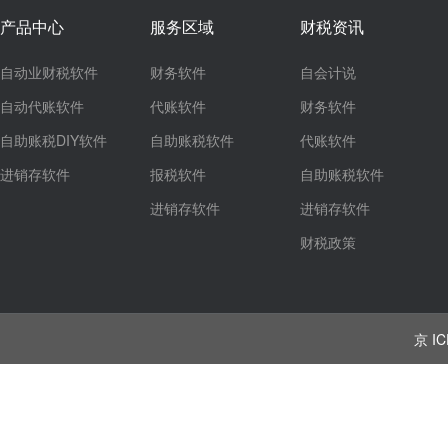
产品中心
服务区域
财税资讯
自动业财税软件
财务软件
自会计说
自动代账软件
代账软件
财务软件
自助账税DIY软件
自助账税软件
代账软件
进销存软件
报税软件
自助账税软件
进销存软件
进销存软件
财税政策
京 IC