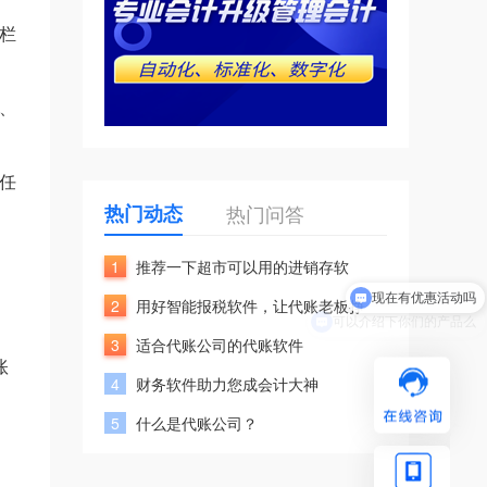
栏
、
任
热门动态
热门问答
现在有优惠活动吗
1
推荐一下超市可以用的进销存软
2
用好智能报税软件，让代账老板挣
可以介绍下你们的产品么
3
适合代账公司的代账软件
账
4
财务软件助力您成会计大神
5
什么是代账公司？