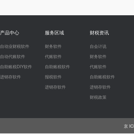
产品中心
服务区域
财税资讯
自动业财税软件
财务软件
自会计说
自动代账软件
代账软件
财务软件
自助账税DIY软件
自助账税软件
代账软件
进销存软件
报税软件
自助账税软件
进销存软件
进销存软件
财税政策
京 IC