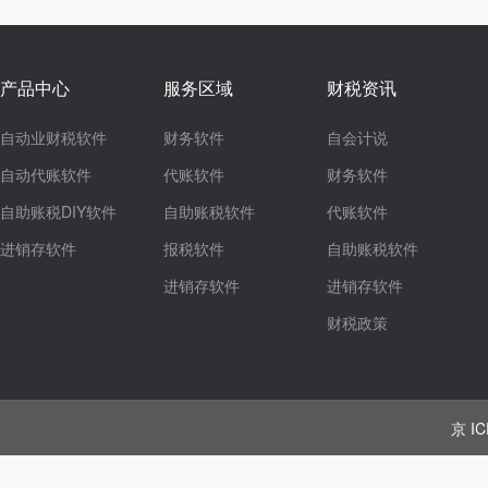
产品中心
服务区域
财税资讯
自动业财税软件
财务软件
自会计说
自动代账软件
代账软件
财务软件
自助账税DIY软件
自助账税软件
代账软件
进销存软件
报税软件
自助账税软件
进销存软件
进销存软件
财税政策
京 IC