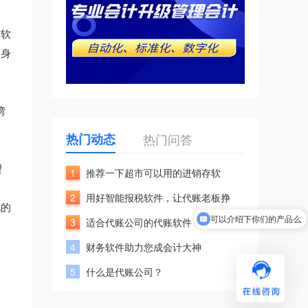
达软
自身
湾
热门动态
热门问答
望
1
推荐一下超市可以用的进销存软
2
用好智能报税软件，让代账老板挣
化的
可以介绍下你们的产品么
3
适合代账公司的代账软件
4
财务软件助力您成会计大神
5
什么是代账公司？