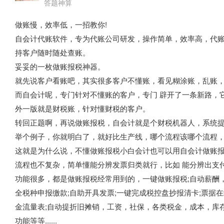
答题神算
做账慢，效率低，一招教你!
自会计代账软件，专为代账公司研发，操作简单，效率高，代
持客户随时随处查账。
妥妥的一枚做账报税神器。
就先说客户看账吧，其实很多客户不懂账，看见糊涂账，乱账
而自会计呢，专门针对不懂账的客户，专门 辟开了一条新路，
外一版就是财税账，针对懂财税的客户。
转回正题啊，再说做账报税，自会计就是个财税机器人，系统
举个例子，你就明白了，就好比生产线，哪个流程该哪个流程
这就是为什么说，不懂做账报税小白会计也可以用自会计做账报
流程也不复杂，简单懂能分辨发票归类就行，比如 能分辨出支
功能很多，都是做账报税经常用到的，一键做账报税;自动薪酬
全税种申报缴款;自助开具发票;一键完成税控盘抄报清卡;票据
金流量表;自动提折旧摊销，工资，社保，各类税金，成本，库存
功能等等......