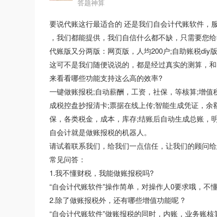
答题神算
要说代账这行最适合的 还是我们自会计代账软件，
，我们都能提供，我们自信什么都不缺，只需要您给
代账版又分两版：网页版，人均200户;自助账税diy
这可不是我们随便说说的，都是经过真实的测算，和
来看看哪些功能支持这么高的效率?
一键做账报税;自动薪酬，工资，社保，等核算;增值
成税控盘抄报清卡;票据在线上传;智能生成凭证，余
保，各类税金，成本，库存;结账后自动生成总账，明细
自会计就是做账报税的机器人。
请试着联系我们，给我们一点信任，让我们的顾问给
常见问答：
1.我不懂财税，我能做账报税吗?
“自会计代账软件”操作简单，对操作人0要求哦，不
2.除了做账报税外，还有哪些增值功能呢 ?
“自会计代账软件”做账报税的同时，内账，业务账核