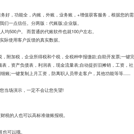
服务好，功能全，内账，外账，业务账，+增值获客服务，根据您的需
我们一点信任。分两版：代账版;企业版。
版人均500户。 而普通的代账软件也就100户左右。
实际使用客户反馈的真实数据。
税，附加税，企业所得税和个税，全税种申报缴款;自助开发票;一键
额表，资产负债表，利润表，现金流量表;自动提折旧摊销，工资，社
账;一键复制上月工资，防离职人员带走客户，其他功能等等......
您当场演示，一定不会让您失望!
懂财税的人也可以高标准做账报税。
算也可以哦。