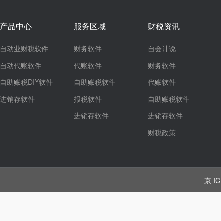
产品中心
服务区域
财税资讯
自动业财税软件
财务软件
自会计说
自动代账软件
代账软件
财务软件
自助账税DIY软件
自助账税软件
代账软件
进销存软件
报税软件
自助账税软件
进销存软件
进销存软件
财税政策
京 IC