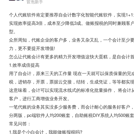
冒泡新手
个人代账软件肯定要推荐自会计数字化智能代账软件，实现1+1>>
实现效率提高3倍，成本至少降低3成。做账报税的同时兼顾客
型。
众所周知，代账企业的客户多，业务又杂又乱，一个会计至少要
力，更不要提开发增值!
怎么让代账会计有更多的精力开发增值这快大蛋糕，是自会计首
1.效率成倍提高
用了自会计，原来三天的工作量 现在一天就可以保质保量的完
税，进销存，开票，票据云交接，结转，生成凭证，等等都实
这意味着，会计可以实现流水线式的标准化批量操作， 将会计
客户，进行工商增值业务开发。
一笔代账的业务其实没多少服务费，而会计耐心的服务好客户，
分两版，pc端软件人均200账套，自助账税DIY系统人均500账
常见问答：
1.我是个小白会计，我能做账报税吗?