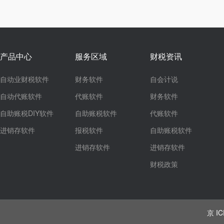
产品中心
服务区域
财税资讯
自动业财税软件
财务软件
自会计说
自动代账软件
代账软件
财务软件
自助账税DIY软件
自助账税软件
代账软件
进销存软件
报税软件
自助账税软件
进销存软件
进销存软件
财税政策
京 IC