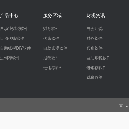
产品中心
服务区域
财税资讯
自动业财税软件
财务软件
自会计说
自动代账软件
代账软件
财务软件
自助账税DIY软件
自助账税软件
代账软件
进销存软件
报税软件
自助账税软件
进销存软件
进销存软件
财税政策
京 IC