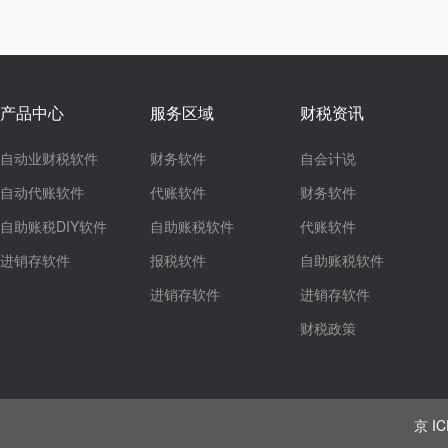
产品中心
服务区域
财税资讯
自动业财税软件
财务软件
自会计说
自动代账软件
代账软件
财务软件
自助账税DIY软件
自助账税软件
代账软件
进销存软件
报税软件
自助账税软件
进销存软件
进销存软件
财税政策
京 IC