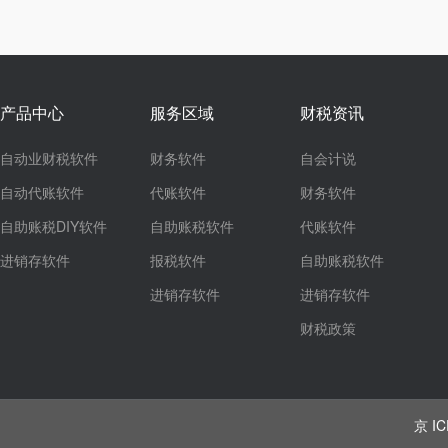
产品中心
服务区域
财税资讯
自动业财税软件
财务软件
自会计说
自动代账软件
代账软件
财务软件
自助账税DIY软件
自助账税软件
代账软件
进销存软件
报税软件
自助账税软件
进销存软件
进销存软件
财税政策
京 IC