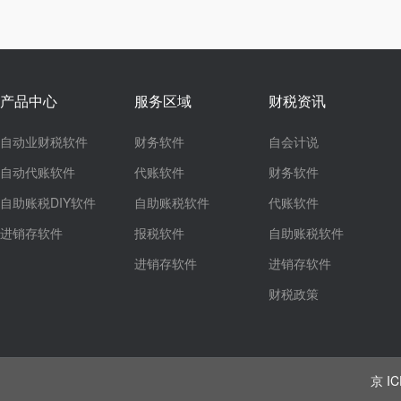
产品中心
服务区域
财税资讯
自动业财税软件
财务软件
自会计说
自动代账软件
代账软件
财务软件
自助账税DIY软件
自助账税软件
代账软件
进销存软件
报税软件
自助账税软件
进销存软件
进销存软件
财税政策
京 IC