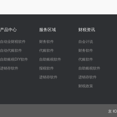
产品中心
服务区域
财税资讯
自动业财税软件
财务软件
自会计说
自动代账软件
代账软件
财务软件
自助账税DIY软件
自助账税软件
代账软件
进销存软件
报税软件
自助账税软件
进销存软件
进销存软件
财税政策
京 IC