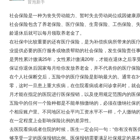
冒泡新手
社会保险是一种为丧失劳动能力、暂时失去劳动岗位或因健康
社会保险包含了养老保险、医疗保险、生育保险、工伤保险、失
龄退休后就可以每月领取养老金了。
在社保中比较重要的还有医疗保险，是为补偿疾病所带来的医
业提供必要的医疗服务或物质帮助的社会保险，发生保险责任
是男性累计缴满25年，女性累计缴满20年，才能在退休之后享
保证你退休后国家每月给你发放养老金，并不代表你的医疗保
在个人社保断交后，五险中的医疗保险是影响最大的。通常在3
零，这时一旦患上重大疾病，在住院看病或者问诊拿药时，就会
月才能在指定的医院进行医保报销，以及使用规定范围内的医
五险中的任何一个险种都是不能单独缴纳的，必须在缴纳社保
个相应账户里。不同地区社会平均工资水平不一样，个人缴纳
在一定程度上会影响保险比例的差异性。
去医院看病或者住院的时候，医生一定会问一句：“你有没有医
够享受一定的医保报销比例。医保报销需要满足社保规定的基