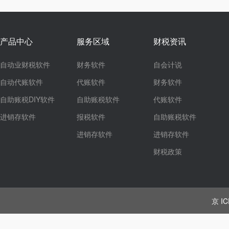
产品中心
服务区域
财税资讯
自动业财税软件
财务软件
自会计说
自动代账软件
代账软件
财务软件
自助账税DIY软件
自助账税软件
代账软件
进销存软件
报税软件
自助账税软件
进销存软件
进销存软件
财税政策
京 IC