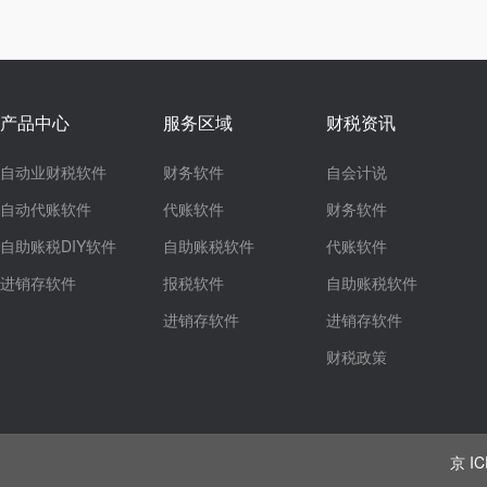
产品中心
服务区域
财税资讯
自动业财税软件
财务软件
自会计说
自动代账软件
代账软件
财务软件
自助账税DIY软件
自助账税软件
代账软件
进销存软件
报税软件
自助账税软件
进销存软件
进销存软件
财税政策
京 IC