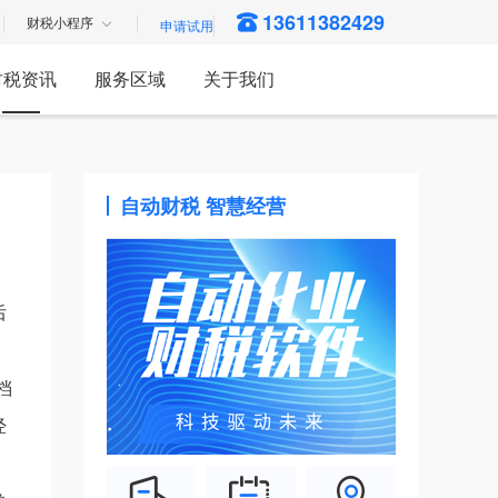
13611382429
财税小程序
财税资讯
服务区域
关于我们
自动财税 智慧经营
后
档
经