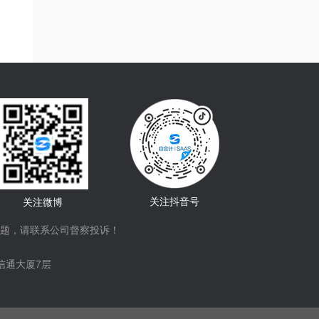
关注抖音号
关注微博
题，请联系公司督察投诉！
信通大厦7层