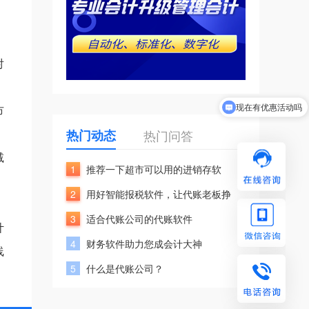
对
市
现在有优惠活动吗
热门动态
热门问答
减
1
推荐一下超市可以用的进销存软
，
2
用好智能报税软件，让代账老板挣
3
适合代账公司的代账软件
计
4
财务软件助力您成会计大神
线
5
什么是代账公司？