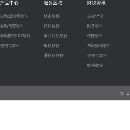
产品中心
服务区域
财税资讯
自动业财税软件
财务软件
自会计说
自动代账软件
代账软件
财务软件
自助账税DIY软件
自助账税软件
代账软件
进销存软件
报税软件
自助账税软件
进销存软件
进销存软件
财税政策
京 IC