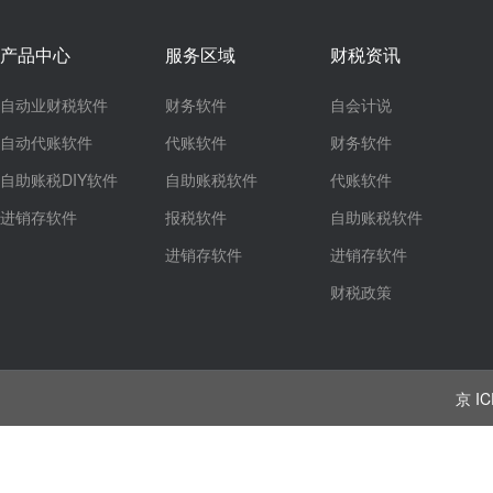
产品中心
服务区域
财税资讯
自动业财税软件
财务软件
自会计说
自动代账软件
代账软件
财务软件
自助账税DIY软件
自助账税软件
代账软件
进销存软件
报税软件
自助账税软件
进销存软件
进销存软件
财税政策
京 IC