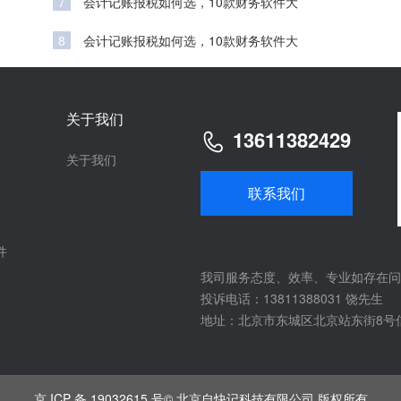
7
会计记账报税如何选，10款财务软件大
8
会计记账报税如何选，10款财务软件大
关于我们
13611382429
关于我们
联系我们
件
我司服务态度、效率、专业如存在问
投诉电话：13811388031 饶先生
地址：北京市东城区北京站东街8号
京 ICP 备 19032615 号
© 北京自快记科技有限公司 版权所有