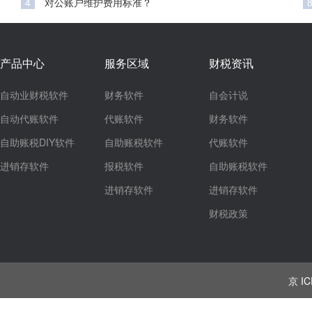
4
对公账户维护费用标准？
产品中心
服务区域
财税资讯
自动业财税软件
财务软件
自会计说
自动代账软件
代账软件
财务软件
自助账税DIY软件
自助账税软件
代账软件
进销存软件
报税软件
自助账税软件
进销存软件
进销存软件
财税政策
京 IC