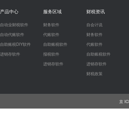
产品中心
服务区域
财税资讯
自动业财税软件
财务软件
自会计说
自动代账软件
代账软件
财务软件
自助账税DIY软件
自助账税软件
代账软件
进销存软件
报税软件
自助账税软件
进销存软件
进销存软件
财税政策
京 IC