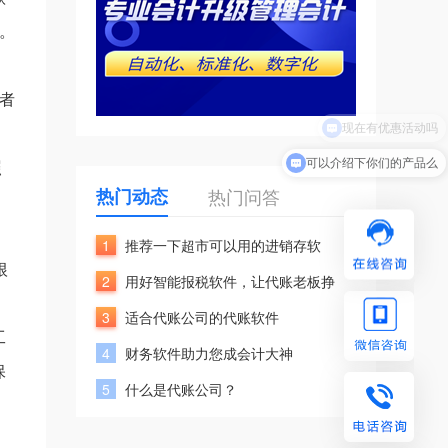
。
用者
现在有优惠活动吗
可以介绍下你们的产品么
照
热门动态
热门问答
1
推荐一下超市可以用的进销存软
根
2
用好智能报税软件，让代账老板挣
3
适合代账公司的代账软件
工
4
财务软件助力您成会计大神
保
5
什么是代账公司？