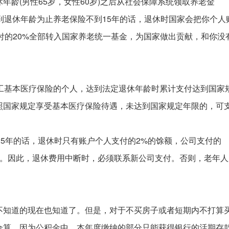
龄(男性65岁，女性60岁)之后从社会保障系统领取养老金
到退休年龄为止养老保险不到15年的话，退休时国家会把你个人
支付的20%全部转入国家养老统一基金，为国家做出贡献，和你没
员工基本医疗保险的个人，达到法定退休年龄时累计支付达到国家
照国家规定享受基本医疗保险待遇，未达到国家规定年限的，可
25年的话，退休时只有账户个人支付的2%的馀额，公司支付的
效。因此，退休费用中断时，必须联系新公司支付。否则，老年人
不知道的现在也知道了。但是，对于不买房子或者短期内不打算
合算。因为公积金中，本年度缴纳的部分只能获得银行的活期存