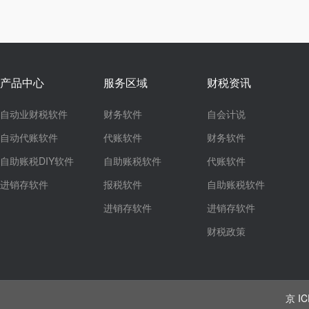
产品中心
服务区域
财税资讯
自动业财税软件
财务软件
自会计说
自动代账软件
代账软件
财务软件
自助账税DIY软件
自助账税软件
代账软件
进销存软件
报税软件
自助账税软件
进销存软件
进销存软件
财税政策
京 IC