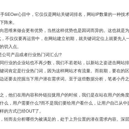
手SEOer心目中，它仅仅是网站关键词排名，网站IP数量的一种技
下阵来。
向思维来做会更有优势，当然这样优势也是因词而异的。这也就是
式，不仅仅要再运营中，在网站建立初期，就关键词定位上就要先人
的切入点。
公司产品或者行业热门词汇么!?
同行业的企业站也不再少数，我们不若老站，以新站之姿进击网站
键词肯定是行业热门词，因为这样网站才有流量。而前期，要在的
边还要去挖掘当下用户潜在需求词。至于这些数据分析，笔者小丹
之，他们在用内容和外链拉拢用户的时候，我们是在站在用户的角
什么，用户需要什么?而不是我们要给用户看什么，让用户自己从中
样的方式已经OUT了。
，转而去分析哪些为被满足的，处于上升位置的潜在需求内容。深