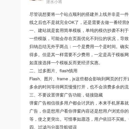
潜水小将
尽管说想要将一个站点顺利的搭建并上线并非是一件
线之后也不是就完全OK了，还是需要去做一番经营
一、建站就是套用简单模板，单纯的模仿抄袭不利于
一些模版，可能会存在页面优化不到位的状况，导致
归纳总结无外乎两点：一个是费用一个是时间。确实
得多。但是其一样需要不少费用，一定是高于模板网
如直接选择一个模板反而更经济实惠。
二、过多图片、flash慎用
Flash、图片、frame，js这些都会影响到网
多余的时间等待网页慢慢打开，也不会浪费多余的流
三、不要设置弹窗广告功能，链接隐藏
弹窗广告相信很多用户都会讨厌的，本来手机屏幕就
广告，你是想用户看你弹窗内容还是想用户浏览你的
等，使之更突出。可惜事如愿违，用户依旧不买账。
四、过滤与分面导航错误