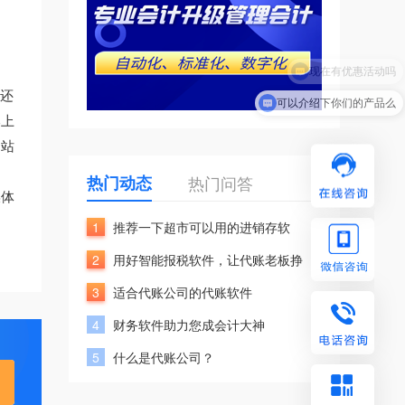
。
现在有优惠活动吗
广还
可以介绍下你们的产品么
本上
网站
热门动态
热门问答
媒体
1
推荐一下超市可以用的进销存软
2
用好智能报税软件，让代账老板挣
3
适合代账公司的代账软件
4
财务软件助力您成会计大神
5
什么是代账公司？