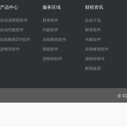
产品中心
服务区域
财税资讯
自动业财税软件
财务软件
自会计说
自动代账软件
代账软件
财务软件
自助账税DIY软件
自助账税软件
代账软件
进销存软件
报税软件
自助账税软件
进销存软件
进销存软件
财税政策
京 IC