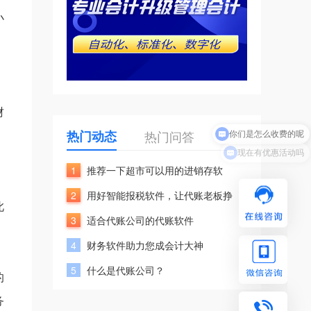
小
财
你们是怎么收费的呢
，
热门动态
热门问答
现在有优惠活动吗
1
推荐一下超市可以用的进销存软
2
用好智能报税软件，让代账老板挣
此
3
适合代账公司的代账软件
4
财务软件助力您成会计大神
5
什么是代账公司？
的
务