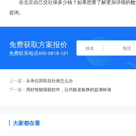
在北京自己交社保多少钱？如果想要了解更加详细的
社
咨询。
免费获取方案报价
免费联系电话400-0618-121
上一篇：
从单位辞职后社保怎么办
下一篇：
用好智能报税软件，让代账老板挣的盆满钵满
大家都在看