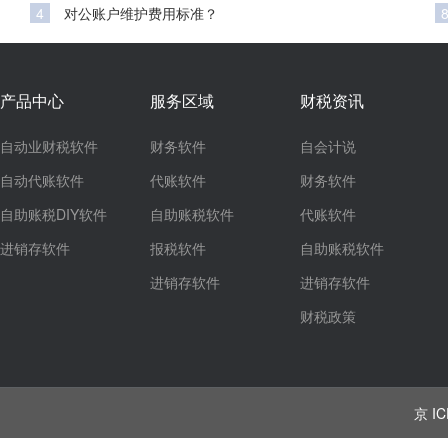
4
对公账户维护费用标准？
产品中心
服务区域
财税资讯
自动业财税软件
财务软件
自会计说
自动代账软件
代账软件
财务软件
自助账税DIY软件
自助账税软件
代账软件
进销存软件
报税软件
自助账税软件
进销存软件
进销存软件
财税政策
京 IC