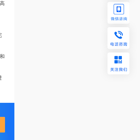
高
完
和
进