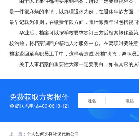
由于以上事件都需要用到档案，所以一定要重视档案，
是一件很麻烦的事情，以办理退休为例，在退休年龄方面，
最早记载为准则，在缴费年限方面，累计缴费年限包括视同
毕业后，档案可以按学校要求签订三方后档案转移至第
校沟通，将档案调回户籍地人才服务中心。在离职时要注意
档案退回至离职员工手中，这样会造成“死档”状态，离职
关于人事档案的重要性大家一定要明白，如有其它的
人
免费获取方案报价
免费联系电话400-0618-121
上一篇：
个人如何选择社保代缴公司