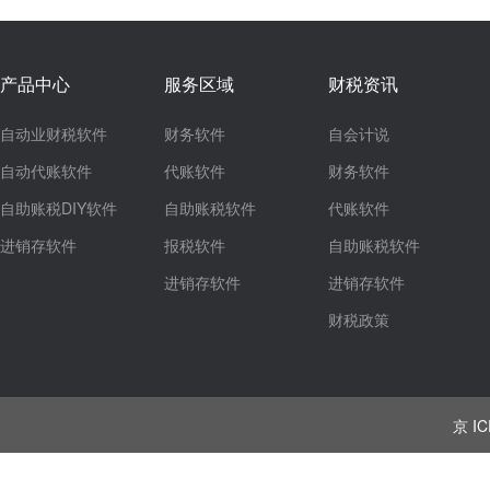
产品中心
服务区域
财税资讯
自动业财税软件
财务软件
自会计说
自动代账软件
代账软件
财务软件
自助账税DIY软件
自助账税软件
代账软件
进销存软件
报税软件
自助账税软件
进销存软件
进销存软件
财税政策
京 IC