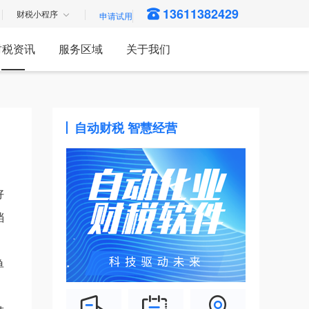
13611382429
财税小程序
财税资讯
服务区域
关于我们
自动财税 智慧经营
好
档
单