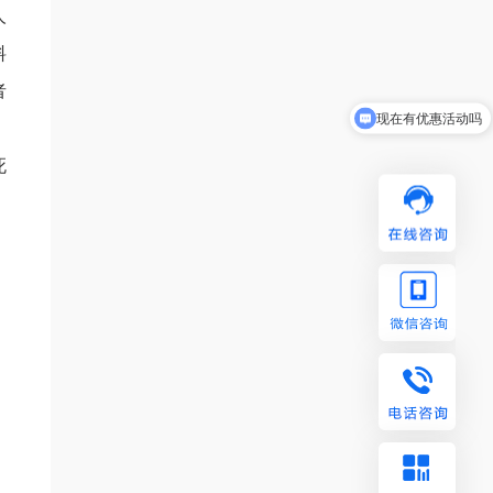
人
料
者
现在有优惠活动吗
死