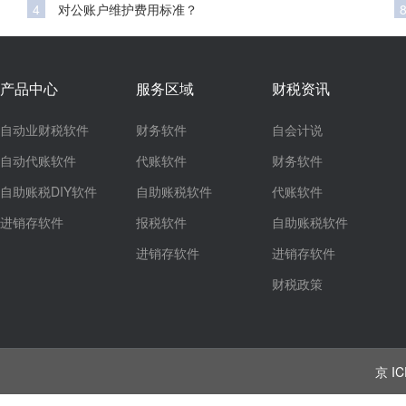
4
对公账户维护费用标准？
产品中心
服务区域
财税资讯
自动业财税软件
财务软件
自会计说
自动代账软件
代账软件
财务软件
自助账税DIY软件
自助账税软件
代账软件
进销存软件
报税软件
自助账税软件
进销存软件
进销存软件
财税政策
京 IC