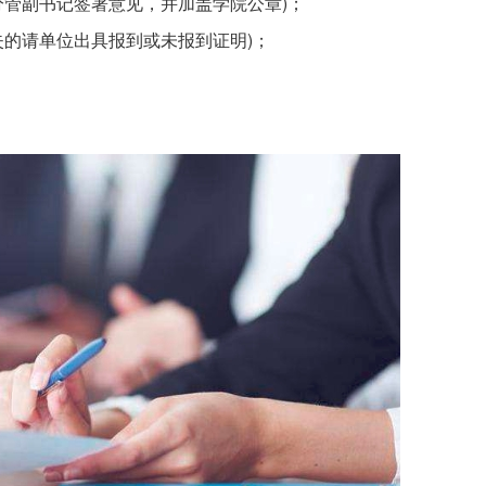
分管副书记签署意见，并加盖学院公章)；
失的请单位出具报到或未报到证明)；