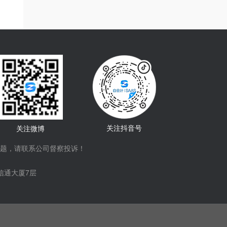
关注抖音号
关注微博
题，请联系公司督察投诉！
信通大厦7层