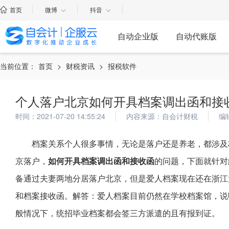
首页
微博
抖音
自动企业版
自动代账版
当前位置：
首页
>
财税资讯
>
报税软件
个人落户北京如何开具档案调出函和接
时间：2021-07-20 14:55:24
内容来源：自会计财税
编
档案关系个人很多事情，无论是落户还是养老，都涉及
京落户，
如何开具档案调出函和接收函
的问题，下面就针对
备通过夫妻两地分居落户北京，但是爱人档案现在还在浙江
和档案接收函。解答：爱人档案目前仍然在学校档案馆，说
般情况下，统招毕业档案都会签三方派遣的且有报到证。