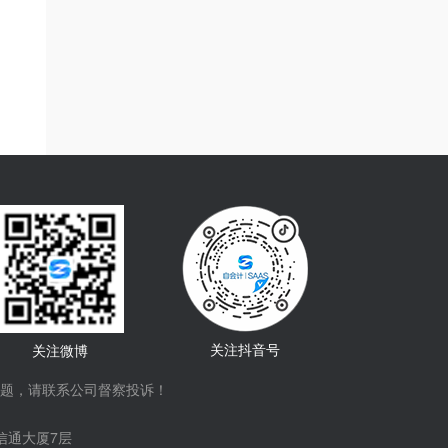
关注抖音号
关注微博
题，请联系公司督察投诉！
信通大厦7层