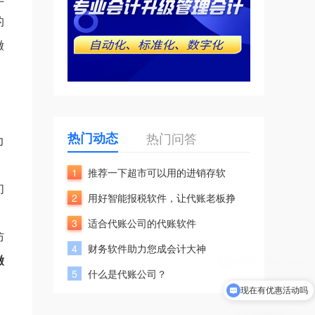
的
缴
热门动态
热门问答
力
1
推荐一下超市可以用的进销存软
们
2
用好智能报税软件，让代账老板挣
3
适合代账公司的代账软件
防
4
财务软件助力您成会计大神
缴
5
什么是代账公司？
现在有优惠活动吗