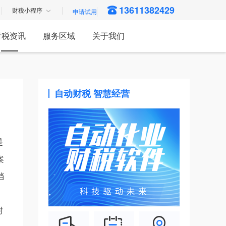
13611382429
财税小程序
财税资讯
服务区域
关于我们
自动财税 智慧经营
是
案
档
，
封