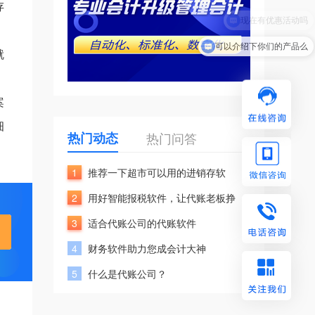
存
可以介绍下你们的产品么
就
案
细
热门动态
热门问答
1
推荐一下超市可以用的进销存软
2
用好智能报税软件，让代账老板挣
3
适合代账公司的代账软件
4
财务软件助力您成会计大神
5
什么是代账公司？