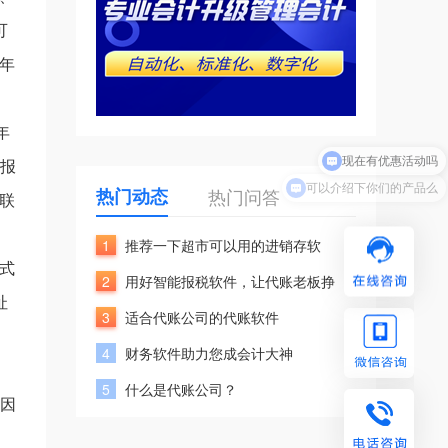
可
年
年
现在有优惠活动吗
年报
可以介绍下你们的产品么
热门动态
热门问答
联
1
推荐一下超市可以用的进销存软
式
2
用好智能报税软件，让代账老板挣
址
3
适合代账公司的代账软件
4
财务软件助力您成会计大神
5
什么是代账公司？
。因