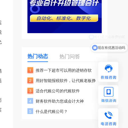
运
税
允
现在有优惠活动吗
热门动态
热门问答
1
推荐一下超市可以用的进销存软
精
活
2
用好智能报税软件，让代账老板挣
3
适合代账公司的代账软件
而
4
财务软件助力您成会计大神
案
5
什么是代账公司？