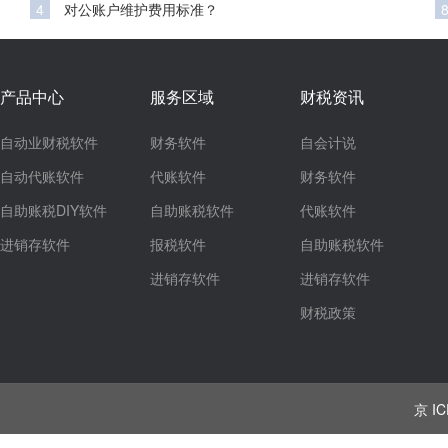
4
对公账户维护费用标准？
产品中心
服务区域
财税资讯
自动业财税软件
财务软件
自会计说
自动代账软件
代账软件
财务软件
自助账税DIY软件
自助账税软件
代账软件
进销存软件
报税软件
自助账税软件
进销存软件
进销存软件
财税政策
京 IC