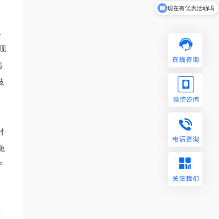
可以介绍下你们的产品么
，
现
远
技
对
免
产
对