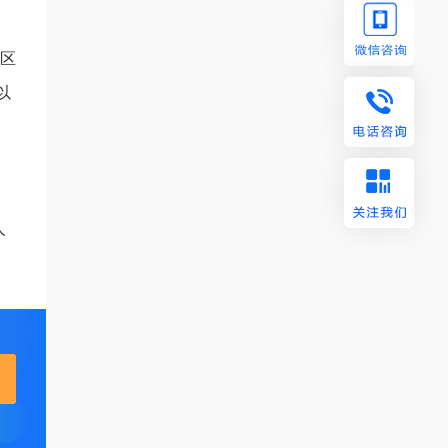
地区
以
人
。