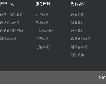
产品中心
服务区域
财税资讯
自动业财税软件
财务软件
自会计说
自动代账软件
代账软件
财务软件
自助账税DIY软件
自助账税软件
代账软件
进销存软件
报税软件
自助账税软件
进销存软件
进销存软件
财税政策
京 IC