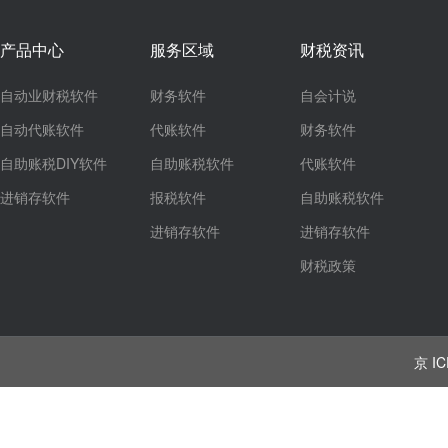
产品中心
服务区域
财税资讯
自动业财税软件
财务软件
自会计说
自动代账软件
代账软件
财务软件
自助账税DIY软件
自助账税软件
代账软件
进销存软件
报税软件
自助账税软件
进销存软件
进销存软件
财税政策
京 IC