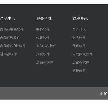
产品中心
服务区域
财税资讯
自动业财税软件
财务软件
自会计说
自动代账软件
代账软件
财务软件
自助账税DIY软件
自助账税软件
代账软件
进销存软件
报税软件
自助账税软件
进销存软件
进销存软件
财税政策
京 IC