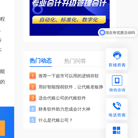
以
过程
现在有优惠活动吗
以
可以介绍下你们的产品么
务
不
热门动态
热门问答
可能
1
推荐一下超市可以用的进销存软
构的
2
用好智能报税软件，让代账老板挣
3
适合代账公司的代账软件
4
财务软件助力您成会计大神
5
什么是代账公司？